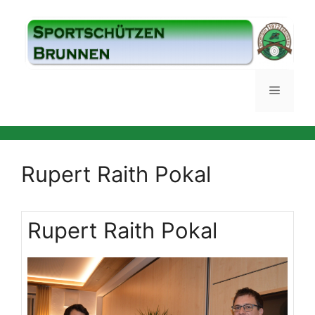
Springe
zum
Inhalt
Menü
Rupert Raith Pokal
Rupert Raith Pokal